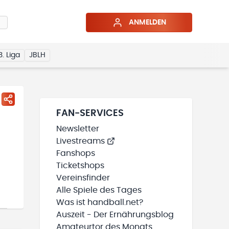
ANMELDEN
3. Liga
JBLH
FAN-SERVICES
Newsletter
Livestreams
Fanshops
Ticketshops
Vereinsfinder
Alle Spiele des Tages
Was ist handball.net?
Auszeit - Der Ernährungsblog
Amateurtor des Monats