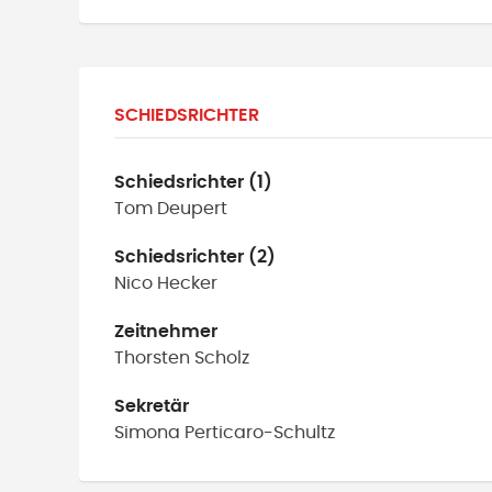
SCHIEDSRICHTER
Schiedsrichter (1)
Tom
Deupert
Schiedsrichter (2)
Nico
Hecker
Zeitnehmer
Thorsten
Scholz
Sekretär
Simona
Perticaro-Schultz