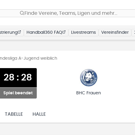
Finde Vereine, Teams, Ligen und mehr…
trierung
Handball360 FAQ
Livestreams
Vereinsfinder
desliga A-Jugend weiblich
28
:
28
Spiel beendet
BHC Frauen
TABELLE
HALLE