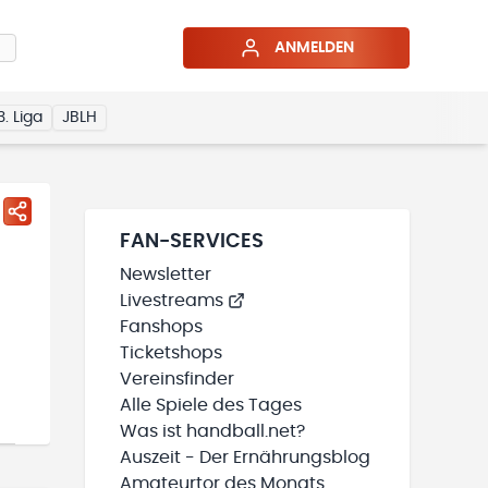
ANMELDEN
3. Liga
JBLH
FAN-SERVICES
Newsletter
Livestreams
Fanshops
Ticketshops
Vereinsfinder
Alle Spiele des Tages
Was ist handball.net?
Auszeit - Der Ernährungsblog
Amateurtor des Monats