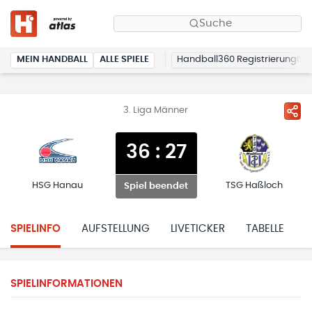
Suche
MEIN HANDBALL
ALLE SPIELE
Handball360 Registrierung
3. Liga Männer
36
:
27
HSG Hanau
TSG Haßloch
Spiel beendet
SPIELINFO
AUFSTELLUNG
LIVETICKER
TABELLE
H
SPIELINFORMATIONEN