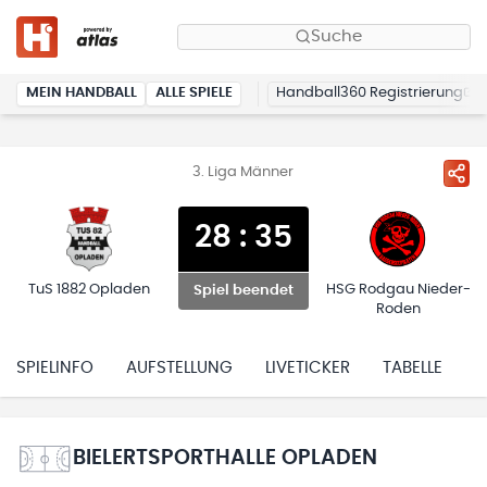
Suche
MEIN HANDBALL
ALLE SPIELE
Handball360 Registrierung
3. Liga Männer
28
:
35
TuS 1882 Opladen
HSG Rodgau Nieder-
Spiel beendet
Roden
SPIELINFO
AUFSTELLUNG
LIVETICKER
TABELLE
H
BIELERTSPORTHALLE OPLADEN