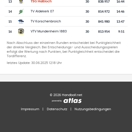
13
30
838
:
957
16:44
TSG Haßloch
14
30
814
:
972
14:46
TV Aldekerk 07
15
30
841
:
980
13:47
TV Korschenbroich
16
30
813
:
954
9:51
VTV Mundenheim 1883
Nach Abschluss der einzelnen Runden entscheidet bei Punktgleichheit
der direkte Vergleich. Bei Entscheidungs- und Ausscheidungsspielen
erfolgt die Wertung nach Punkten, bei Punktgleichheit entscheidet die
Tordifferenz.
letztes Update:
30.06.2025 12:18 Uhr
©
2026
Handball.net
Impressum
|
Datenschutz
|
Nutzungsbedingungen