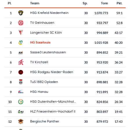
Pl.
Team
Sp.
Tore
Pkt.
Team-Logo
Tabelle mit Vereinsplatzierungen, Spielen, Toren und Punkten
1
30
1.070
:
773
59:1
HSG Krefeld Niederrhein
2
30
933
:
797
52:8
TV Gelnhausen
3
30
994
:
889
43:17
Longericher SC Köln
4
30
1.015
:
928
40:20
HG Saarlouis
5
30
894
:
852
39:21
Saase3 Leutershausen
6
30
953
:
920
36:24
TV Kirchzell
7
30
913
:
874
33:27
HSG Rodgau Nieder-Roden
8
30
898
:
881
32:28
TuS 1882 Opladen
9
30
911
:
891
32:28
HSG Hanau
10
30
824
:
856
26:34
HSG Dutenhofen-Münchholzhausen II
11
30
803
:
897
19:41
HLZ Friesenheim-Hochdorf II
12
30
879
:
972
17:43
Bergische Panther