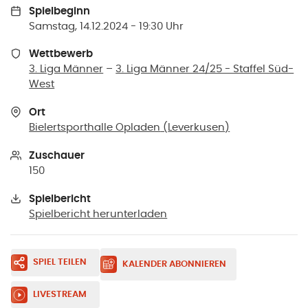
Spielbeginn
Samstag, 14.12.2024 - 19:30 Uhr
Wettbewerb
3. Liga Männer
–
3. Liga Männer 24/25 - Staffel Süd-
West
Ort
Bielertsporthalle Opladen
(
Leverkusen
)
Zuschauer
150
Spielbericht
Spielbericht herunterladen
SPIEL TEILEN
KALENDER ABONNIEREN
LIVESTREAM