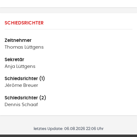
SCHIEDSRICHTER
Zeitnehmer
Thomas
Lüttgens
Sekretär
Anja
Lüttgens
Schiedsrichter (1)
Jérôme
Breuer
Schiedsrichter (2)
Dennis
Schaaf
letztes Update:
06.08.2026 22:06 Uhr