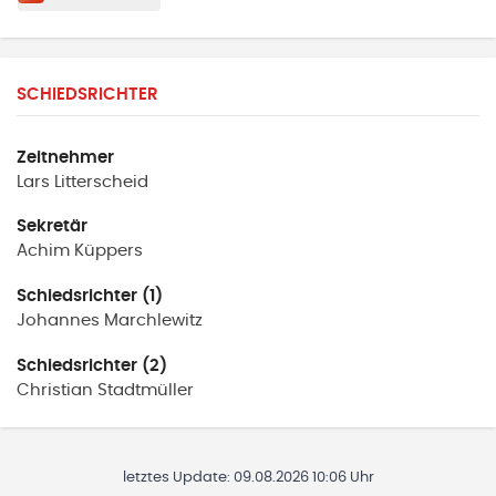
SCHIEDSRICHTER
Zeitnehmer
Lars
Litterscheid
Sekretär
Achim
Küppers
Schiedsrichter (1)
Johannes
Marchlewitz
Schiedsrichter (2)
Christian
Stadtmüller
letztes Update:
09.08.2026 10:06 Uhr