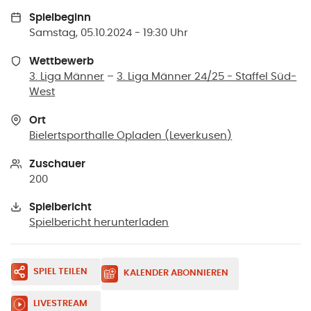
Spielbeginn
Samstag, 05.10.2024 - 19:30 Uhr
Wettbewerb
3. Liga Männer
–
3. Liga Männer 24/25 - Staffel Süd-
West
Ort
Bielertsporthalle Opladen
(
Leverkusen
)
Zuschauer
200
Spielbericht
Spielbericht herunterladen
SPIEL TEILEN
KALENDER ABONNIEREN
LIVESTREAM