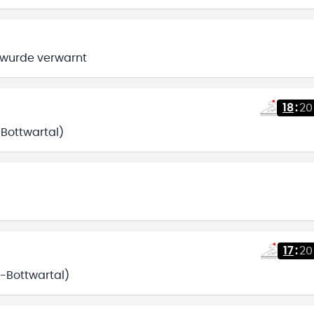
 wurde verwarnt
18
:
20
-Bottwartal)
17
:
20
h-Bottwartal)