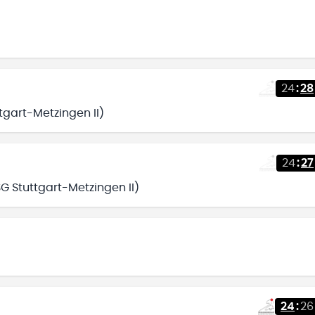
24
:
28
tgart-Metzingen II)
24
:
27
G Stuttgart-Metzingen II)
24
:
26