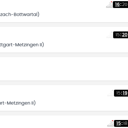
16
:
20
hozach-Bottwartal)
15
:
20
ttgart-Metzingen II)
15
:
19
rt-Metzingen II)
15
:
18