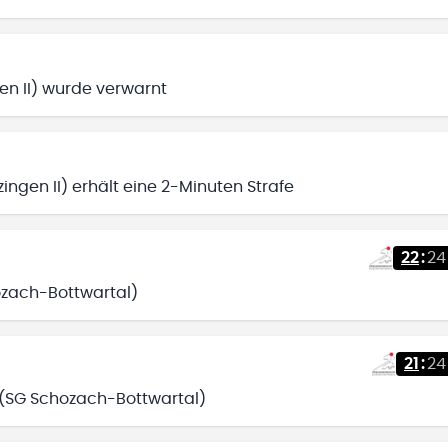
en II) wurde verwarnt
ingen II) erhält eine 2-Minuten Strafe
22
:
24
hozach-Bottwartal)
21
:
24
) (SG Schozach-Bottwartal)