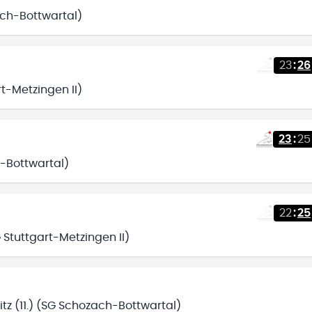
ch-Bottwartal)
23
:
26
rt-Metzingen II)
23
:
25
h-Bottwartal)
22
:
25
G Stuttgart-Metzingen II)
z (11.) (SG Schozach-Bottwartal)