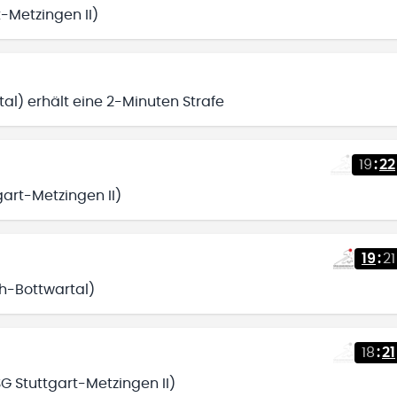
t-Metzingen II)
al) erhält eine 2-Minuten Strafe
19
:
22
gart-Metzingen II)
19
:
21
ch-Bottwartal)
18
:
21
G Stuttgart-Metzingen II)