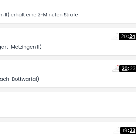
n II) erhält eine 2-Minuten Strafe
20
:
24
gart-Metzingen II)
20
:
23
ozach-Bottwartal)
19
:
23