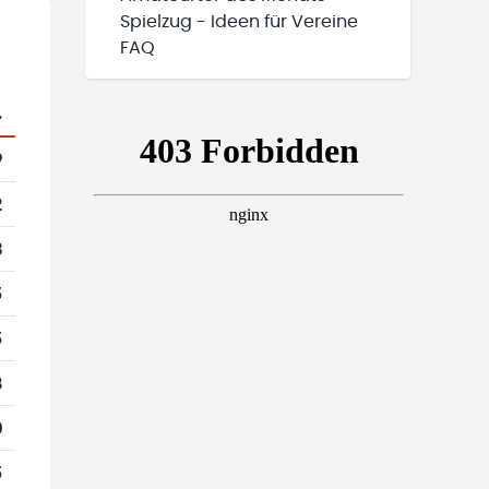
Spielzug - Ideen für Vereine
FAQ
.
9
2
3
5
5
8
0
5