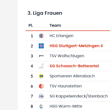
3. Liga Frauen
Pl.
Team
Team-Logo
Tabelle mit Vereinsplatzierungen, Spielen, 
1
HC Erlangen
2
HSG Stuttgart-Metzingen II
3
TSV Wolfschlugen
4
SG Schozach-Bottwartal
5
Sportverein Allensbach
6
TSV Haunstetten
7
SG Kappelwindeck/Steinbach
8
HSG Würm-Mitte