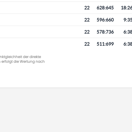
22
628
:
645
18:2
22
596
:
660
9:3
22
578
:
736
6:3
22
511
:
699
6:3
ktgleichheit der direkte
 erfolgt die Wertung nach