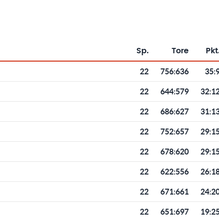
Sp.
Tore
Pkt
Toren und Punkten
22
756
:
636
35:
22
644
:
579
32:1
22
686
:
627
31:1
22
752
:
657
29:1
22
678
:
620
29:1
22
622
:
556
26:1
22
671
:
661
24:2
22
651
:
697
19:2