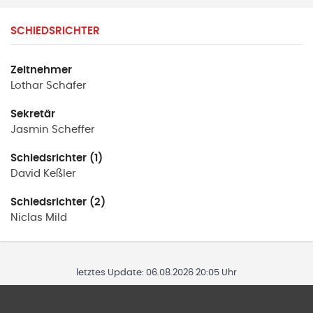
SCHIEDSRICHTER
Zeitnehmer
Lothar
Schäfer
Sekretär
Jasmin
Scheffer
Schiedsrichter (1)
David
Keßler
Schiedsrichter (2)
Niclas
Mild
letztes Update:
06.08.2026 20:05 Uhr