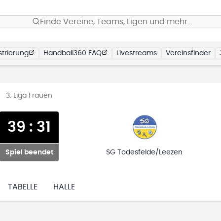
Finde Vereine, Teams, Ligen und mehr…
trierung
Handball360 FAQ
Livestreams
Vereinsfinder
3. Liga Frauen
39
:
31
Spiel beendet
SG Todesfelde/Leezen
TABELLE
HALLE