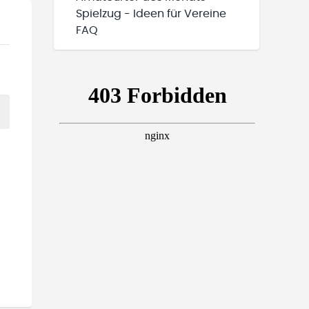
Spielzug - Ideen für Vereine
FAQ