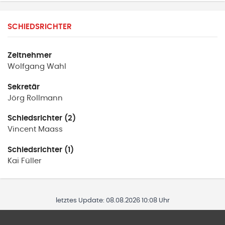
SCHIEDSRICHTER
Zeitnehmer
Wolfgang
Wahl
Sekretär
Jörg
Rollmann
Schiedsrichter (2)
Vincent
Maass
Schiedsrichter (1)
Kai
Füller
letztes Update:
08.08.2026 10:08 Uhr