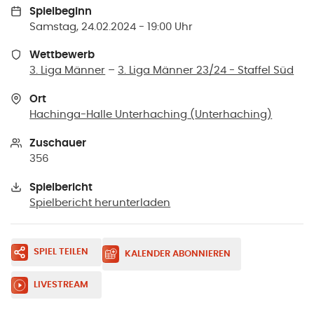
Spielbeginn
Samstag, 24.02.2024 - 19:00 Uhr
Wettbewerb
3. Liga Männer
–
3. Liga Männer 23/24 - Staffel Süd
Ort
Hachinga-Halle Unterhaching
(
Unterhaching
)
Zuschauer
356
Spielbericht
Spielbericht herunterladen
SPIEL TEILEN
KALENDER ABONNIEREN
LIVESTREAM