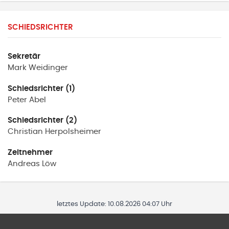
SCHIEDSRICHTER
Sekretär
Mark
Weidinger
Schiedsrichter (1)
Peter
Abel
Schiedsrichter (2)
Christian
Herpolsheimer
Zeitnehmer
Andreas
Löw
letztes Update:
10.08.2026 04:07 Uhr