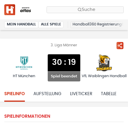
Suche
MEIN HANDBALL
ALLE SPIELE
Handball360 Registrierung
3. Liga Männer
30
:
19
HT München
VfL Waiblingen Handball
Spiel beendet
SPIELINFO
AUFSTELLUNG
LIVETICKER
TABELLE
H
SPIELINFORMATIONEN