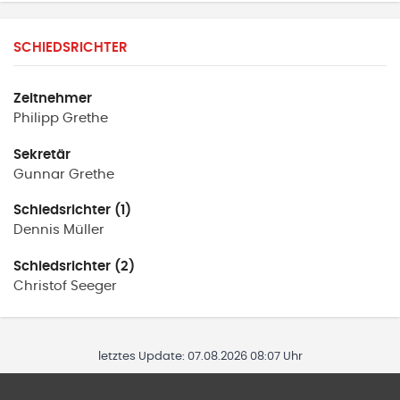
SCHIEDSRICHTER
Zeitnehmer
Philipp
Grethe
Sekretär
Gunnar
Grethe
Schiedsrichter (1)
Dennis
Müller
Schiedsrichter (2)
Christof
Seeger
letztes Update:
07.08.2026 08:07 Uhr