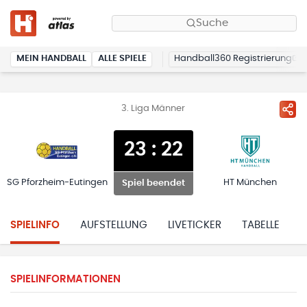
Suche
MEIN HANDBALL
ALLE SPIELE
Handball360 Registrierung
3. Liga Männer
23
:
22
SG Pforzheim-Eutingen
HT München
Spiel beendet
SPIELINFO
AUFSTELLUNG
LIVETICKER
TABELLE
H
SPIELINFORMATIONEN