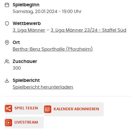
Spielbeginn
Samstag, 20.01.2024 - 19:00 Uhr
Wettbewerb
3. Liga Männer
–
3. Liga Männer 23/24 - Staffel Süd
Ort
Bertha-Benz Sporthalle
(
Pforzheim
)
Zuschauer
300
Spielbericht
Spielbericht herunterladen
SPIEL TEILEN
KALENDER ABONNIEREN
LIVESTREAM