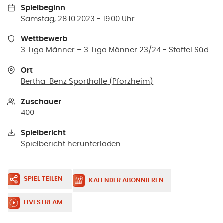
Spielbeginn
Samstag, 28.10.2023 - 19:00 Uhr
Wettbewerb
3. Liga Männer
–
3. Liga Männer 23/24 - Staffel Süd
Ort
Bertha-Benz Sporthalle
(
Pforzheim
)
Zuschauer
400
Spielbericht
Spielbericht herunterladen
SPIEL TEILEN
KALENDER ABONNIEREN
LIVESTREAM