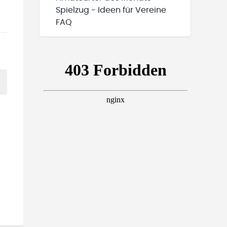
Spielzug - Ideen für Vereine
FAQ