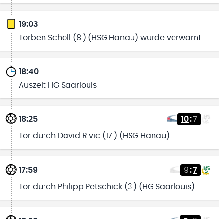
19:03
Torben Scholl (8.) (HSG Hanau) wurde verwarnt
18:40
Auszeit HG Saarlouis
18:25
10
:
7
Tor durch David Rivic (17.) (HSG Hanau)
17:59
9
:
7
Tor durch Philipp Petschick (3.) (HG Saarlouis)