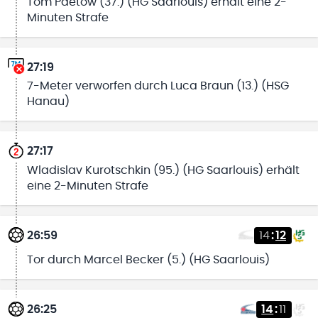
Tom Paetow (37.) (HG Saarlouis) erhält eine 2-
Minuten Strafe
27:19
7-Meter verworfen durch Luca Braun (13.) (HSG
Hanau)
27:17
Wladislav Kurotschkin (95.) (HG Saarlouis) erhält
eine 2-Minuten Strafe
26:59
14
:
12
Tor durch Marcel Becker (5.) (HG Saarlouis)
26:25
14
:
11