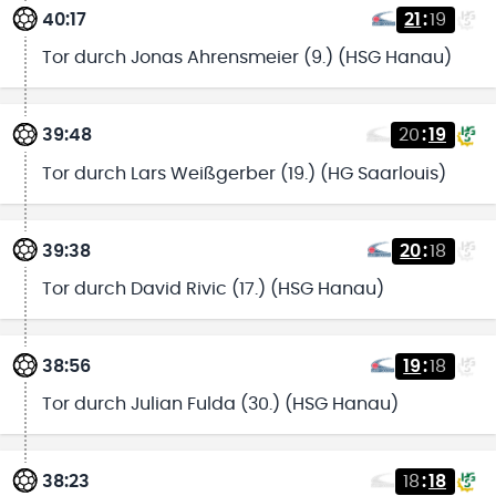
40:17
21
:
19
Tor durch Jonas Ahrensmeier (9.) (HSG Hanau)
39:48
20
:
19
Tor durch Lars Weißgerber (19.) (HG Saarlouis)
39:38
20
:
18
Tor durch David Rivic (17.) (HSG Hanau)
38:56
19
:
18
Tor durch Julian Fulda (30.) (HSG Hanau)
38:23
18
:
18