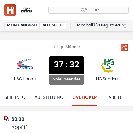
Suche
MEIN HANDBALL
ALLE SPIELE
Handball360 Registrierung
3. Liga Männer
37
:
32
HSG Hanau
HG Saarlouis
Spiel beendet
SPIELINFO
AUFSTELLUNG
LIVETICKER
TABELLE
60:00
Abpfiff