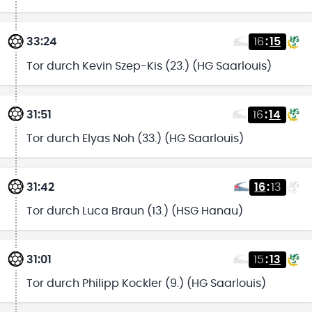
33:24
16
:
15
Tor durch Kevin Szep-Kis (23.) (HG Saarlouis)
31:51
16
:
14
Tor durch Elyas Noh (33.) (HG Saarlouis)
31:42
16
:
13
Tor durch Luca Braun (13.) (HSG Hanau)
31:01
15
:
13
Tor durch Philipp Kockler (9.) (HG Saarlouis)