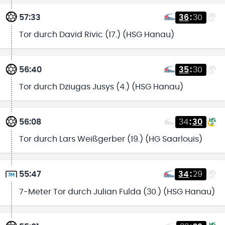
57:33
36
:
30
Tor durch David Rivic (17.) (HSG Hanau)
56:40
35
:
30
Tor durch Dziugas Jusys (4.) (HSG Hanau)
56:08
34
:
30
Tor durch Lars Weißgerber (19.) (HG Saarlouis)
55:47
34
:
29
7-Meter Tor durch Julian Fulda (30.) (HSG Hanau)