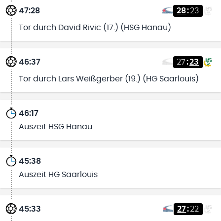
47:28
28
:
23
Tor durch David Rivic (17.) (HSG Hanau)
46:37
27
:
23
Tor durch Lars Weißgerber (19.) (HG Saarlouis)
46:17
Auszeit HSG Hanau
45:38
Auszeit HG Saarlouis
45:33
27
:
22