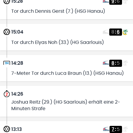
15:28
9
:
6
Tor durch Dennis Gerst (7.) (HSG Hanau)
15:04
8
:
6
Tor durch Elyas Noh (33.) (HG Saarlouis)
14:28
8
:
5
7-Meter Tor durch Luca Braun (13.) (HSG Hanau)
14:26
Joshua Reitz (29.) (HG Saarlouis) erhält eine 2-
Minuten Strafe
13:13
7
:
5