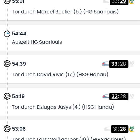
55:01
33
:
29
Tor durch Marcel Becker (5.) (HG Saarlouis)
54:44
Auszeit HG Saarlouis
54:39
33
:
28
Tor durch David Rivic (17.) (HSG Hanau)
54:19
32
:
28
Tor durch Dziugas Jusys (4.) (HSG Hanau)
53:06
31
:
28
Tor durch Lars Weißgerber (19.) (HG Saarlouis)