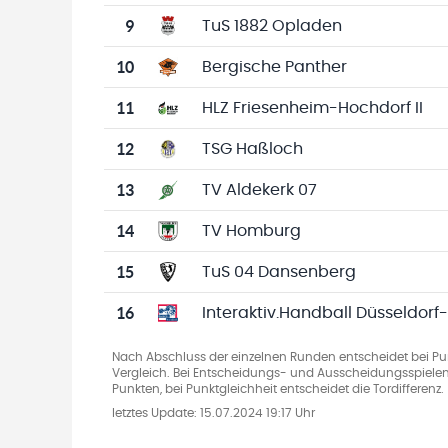
9
TuS 1882 Opladen
10
Bergische Panther
11
HLZ Friesenheim-Hochdorf II
12
TSG Haßloch
13
TV Aldekerk 07
14
TV Homburg
15
TuS 04 Dansenberg
16
Interaktiv.Handball Düsseldorf
Nach Abschluss der einzelnen Runden entscheidet bei Pun
Vergleich. Bei Entscheidungs- und Ausscheidungsspielen
Punkten, bei Punktgleichheit entscheidet die Tordifferenz.
letztes Update:
15.07.2024 19:17 Uhr