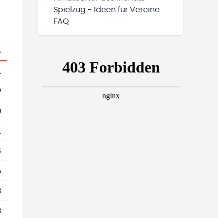
Spielzug - Ideen für Vereine
FAQ
.
1
9
0
1
5
6
3
3