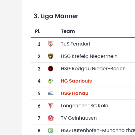
3. Liga Männer
Pl.
Team
Team-Logo
Tabelle mit Vereinsplatzierungen, Spielen, 
1
TuS Ferndorf
2
HSG Krefeld Niederrhein
3
HSG Rodgau Nieder-Roden
4
HG Saarlouis
5
HSG Hanau
6
Longericher SC Köln
7
TV Gelnhausen
8
HSG Dutenhofen-Münchholzhau