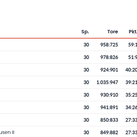
Sp.
Tore
Pkt
Toren und Punkten
30
958
:
725
59:
30
978
:
826
51:
30
924
:
901
40:2
30
1.035
:
947
39:2
30
930
:
910
35:2
30
941
:
891
34:2
30
850
:
833
27:3
30
849
:
882
27:3
sen II