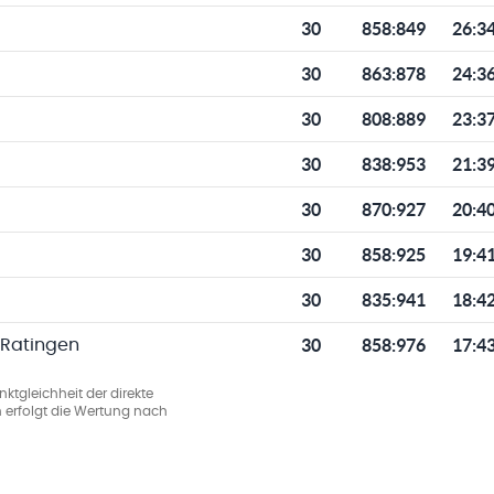
30
858
:
849
26:3
30
863
:
878
24:3
30
808
:
889
23:3
30
838
:
953
21:3
30
870
:
927
20:4
30
858
:
925
19:4
30
835
:
941
18:4
30
858
:
976
17:4
-Ratingen
ktgleichheit der direkte
 erfolgt die Wertung nach