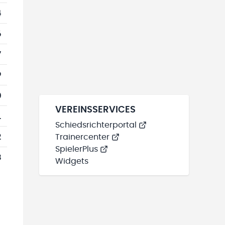
4
6
7
9
0
VEREINSSERVICES
1
Schiedsrichterportal
2
Trainercenter
SpielerPlus
3
Widgets