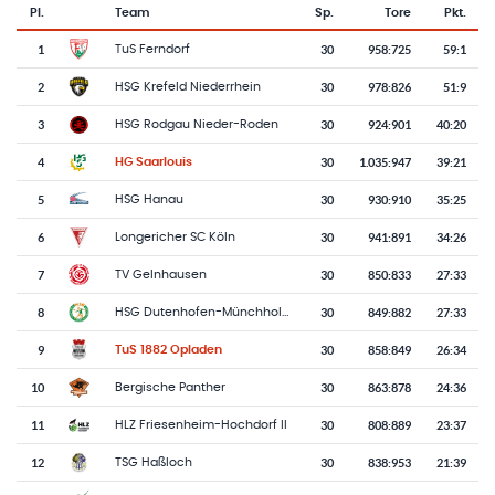
Pl.
Team
Sp.
Tore
Pkt.
Team-Logo
Tabelle mit Vereinsplatzierungen, Spielen, Toren und Punkten
1
30
958
:
725
59:1
TuS Ferndorf
2
30
978
:
826
51:9
HSG Krefeld Niederrhein
3
30
924
:
901
40:20
HSG Rodgau Nieder-Roden
4
30
1.035
:
947
39:21
HG Saarlouis
5
30
930
:
910
35:25
HSG Hanau
6
30
941
:
891
34:26
Longericher SC Köln
7
30
850
:
833
27:33
TV Gelnhausen
8
30
849
:
882
27:33
HSG Dutenhofen-Münchholzhausen II
9
30
858
:
849
26:34
TuS 1882 Opladen
10
30
863
:
878
24:36
Bergische Panther
11
30
808
:
889
23:37
HLZ Friesenheim-Hochdorf II
12
30
838
:
953
21:39
TSG Haßloch