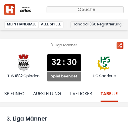
Suche
MEIN HANDBALL
ALLE SPIELE
Handball360 Registrierung
3. Liga Männer
32
:
30
TuS 1882 Opladen
HG Saarlouis
Spiel beendet
SPIELINFO
AUFSTELLUNG
LIVETICKER
TABELLE
3. Liga Männer