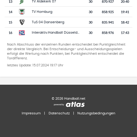
13
30
870
:
927
20:40
TV Aldekerk 07
14
30
858
:
925
19:41
TV Homburg
15
30
835
:
941
18:42
TuS 04 Dansenberg
16
30
858
:
976
17:43
Interaktiv.Handball Düsseldorf-Ratingen
Nach Abschluss der einzelnen Runden entscheidet bei Punktgleichheit
der direkte Vergleich. Bei Entscheidungs- und Ausscheidungsspielen
erfolgt die Wertung nach Punkten, bei Punktgleichheit entscheidet die
Tordifferenz.
letztes Update:
15.07.2024 19:17 Uhr
©
2026
Handball.net
Impressum
|
Datenschutz
|
Nutzungsbedingungen