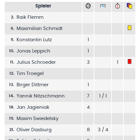
Spieler
Raik Flemm
2
.
Maximilian Schmidt
6
.
Konstantin Lutz
1
9
.
Jonas Leppich
1
10
.
Julius Schroeder
3
1
11
.
Tim Troegel
12
.
Birger Dittmer
1
13
.
Yannik Nitzschmann
7
1 / 1
14
.
Jan Jagieniak
4
18
.
Maxim Swiedelsky
19
.
Oliver Dasburg
8
3 / 4
21
.