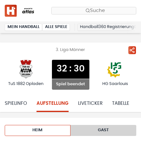
Suche
MEIN HANDBALL
ALLE SPIELE
Handball360 Registrierung
3. Liga Männer
32
:
30
TuS 1882 Opladen
HG Saarlouis
Spiel beendet
SPIELINFO
AUFSTELLUNG
LIVETICKER
TABELLE
HEIM
GAST