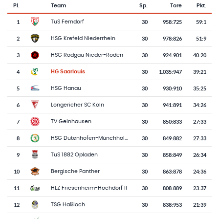
Pl.
Team
Sp.
Tore
Pkt.
Team-Logo
Tabelle mit Vereinsplatzierungen, Spielen, Toren und Punkten
1
30
958
:
725
59:1
TuS Ferndorf
2
30
978
:
826
51:9
HSG Krefeld Niederrhein
3
30
924
:
901
40:20
HSG Rodgau Nieder-Roden
4
30
1.035
:
947
39:21
HG Saarlouis
5
30
930
:
910
35:25
HSG Hanau
6
30
941
:
891
34:26
Longericher SC Köln
7
30
850
:
833
27:33
TV Gelnhausen
8
30
849
:
882
27:33
HSG Dutenhofen-Münchholzhausen II
9
30
858
:
849
26:34
TuS 1882 Opladen
10
30
863
:
878
24:36
Bergische Panther
11
30
808
:
889
23:37
HLZ Friesenheim-Hochdorf II
12
30
838
:
953
21:39
TSG Haßloch