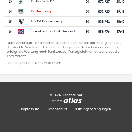
13
30
870
:
927
20:40
TV Aldekerk 07
14
30
858
:
925
19:41
TV Homburg
15
30
835
:
941
18:42
TuS 04 Dansenberg
16
30
858
:
976
17:43
Interaktiv.Handball Düsseldorf-Ratingen
Nach Abschluss der einzelnen Runden entscheidet bei Punktgleichheit
der direkte Vergleich. Bei Entscheidungs- und Ausscheidungsspielen
erfolgt die Wertung nach Punkten, bei Punktgleichheit entscheidet die
Tordifferenz.
letztes Update:
15.07.2024 19:17 Uhr
©
2026
Handball.net
Impressum
|
Datenschutz
|
Nutzungsbedingungen