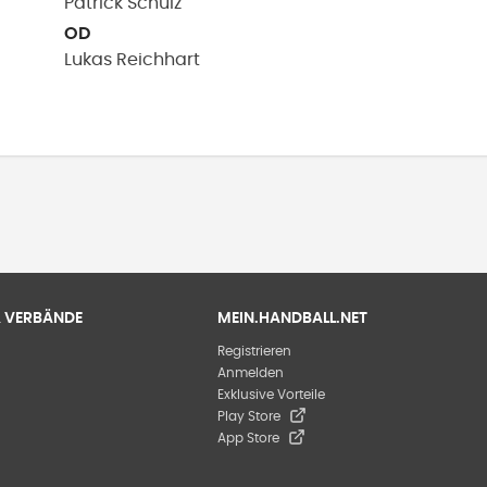
Patrick
Schulz
OD
Lukas
Reichhart
 & VERBÄNDE
MEIN.HANDBALL.NET
Registrieren
Anmelden
Exklusive Vorteile
Play Store
App Store