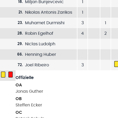
Miljan Bunjevcevic
1
18
.
Nikolas Antonis Zarikos
1
21
.
Muhamet Durmishi
3
1
23
.
Robin Egelhof
4
2
28
.
Niclas Ludolph
29
.
Henning Huber
66
.
Joel Ribeiro
3
72
.
Offizielle
OA
Jonas
Guther
OB
Steffen
Ecker
OC