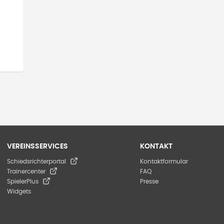
VEREINSSERVICES
KONTAKT
Schiedsrichterportal
Kontaktformular
Trainercenter
FAQ
SpielerPlus
Presse
Widgets