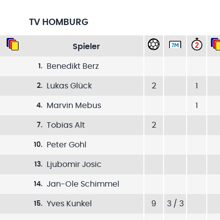
TV HOMBURG
Spieler
Benedikt Berz
1
.
Lukas Glück
2
1
2
.
Marvin Mebus
1
4
.
Tobias Alt
2
7
.
Peter Gohl
10
.
Ljubomir Josic
13
.
Jan-Ole Schimmel
14
.
Yves Kunkel
9
3 / 3
15
.