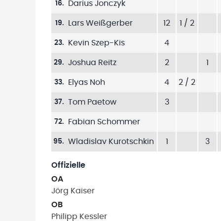
Darius Jonczyk
16
.
Lars Weißgerber
12
1 / 2
19
.
Kevin Szep-Kis
4
23
.
Joshua Reitz
2
1
29
.
Elyas Noh
4
2 / 2
33
.
Tom Paetow
3
37
.
Fabian Schommer
72
.
Wladislav Kurotschkin
1
3
95
.
Offizielle
OA
Jörg
Kaiser
OB
Philipp
Kessler