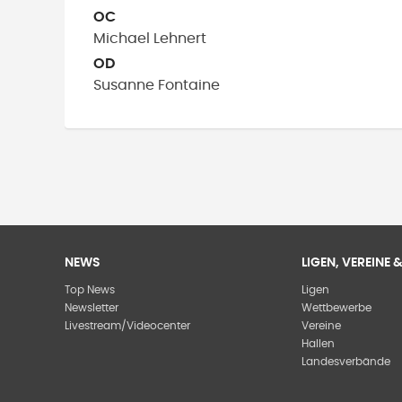
OC
Michael
Lehnert
OD
Susanne
Fontaine
NEWS
LIGEN, VEREINE
Top News
Ligen
Newsletter
Wettbewerbe
Livestream/Videocenter
Vereine
Hallen
Landesverbände