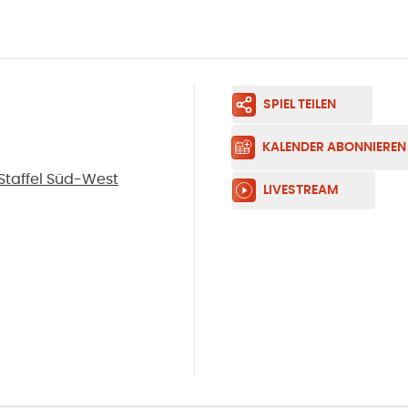
SPIEL TEILEN
KALENDER ABONNIEREN
 Staffel Süd-West
LIVESTREAM