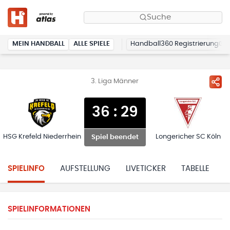
Suche
MEIN HANDBALL
ALLE SPIELE
Handball360 Registrierung
3. Liga Männer
36
:
29
HSG Krefeld Niederrhein
Longericher SC Köln
Spiel beendet
SPIELINFO
AUFSTELLUNG
LIVETICKER
TABELLE
H
SPIELINFORMATIONEN