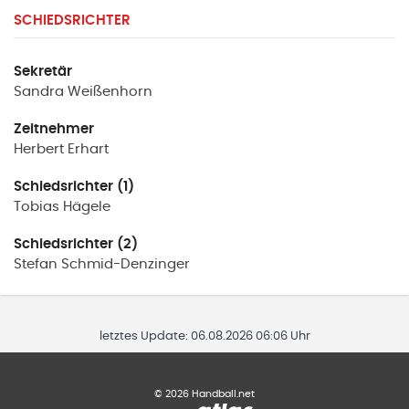
SCHIEDSRICHTER
Sekretär
Sandra
Weißenhorn
Zeitnehmer
Herbert
Erhart
Schiedsrichter (1)
Tobias
Hägele
Schiedsrichter (2)
Stefan
Schmid-Denzinger
letztes Update:
06.08.2026 06:06 Uhr
©
2026
Handball.net