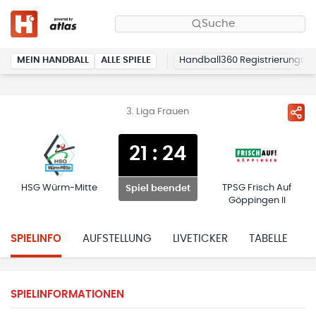
Suche
MEIN HANDBALL
ALLE SPIELE
Handball360 Registrierung
3. Liga Frauen
21
:
24
HSG Würm-Mitte
TPSG Frisch Auf
Spiel beendet
Göppingen II
SPIELINFO
AUFSTELLUNG
LIVETICKER
TABELLE
H
SPIELINFORMATIONEN