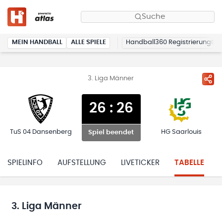
Suche
MEIN HANDBALL
ALLE SPIELE
Handball360 Registrierung
3. Liga Männer
26
:
26
TuS 04 Dansenberg
HG Saarlouis
Spiel beendet
SPIELINFO
AUFSTELLUNG
LIVETICKER
TABELLE
3. Liga Männer