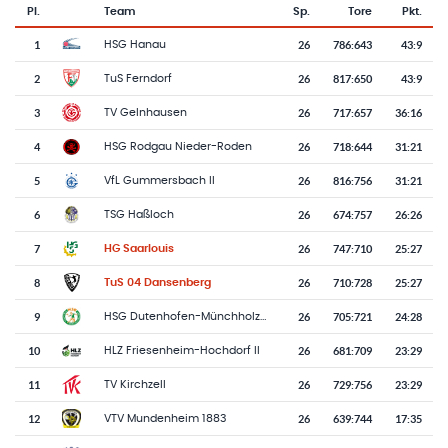
Pl.
Team
Sp.
Tore
Pkt.
Team-Logo
Tabelle mit Vereinsplatzierungen, Spielen, Toren und Punkten
1
26
786
:
643
43:9
HSG Hanau
2
26
817
:
650
43:9
TuS Ferndorf
3
26
717
:
657
36:16
TV Gelnhausen
4
26
718
:
644
31:21
HSG Rodgau Nieder-Roden
5
26
816
:
756
31:21
VfL Gummersbach II
6
26
674
:
757
26:26
TSG Haßloch
7
26
747
:
710
25:27
HG Saarlouis
8
26
710
:
728
25:27
TuS 04 Dansenberg
9
26
705
:
721
24:28
HSG Dutenhofen-Münchholzhausen II
10
26
681
:
709
23:29
HLZ Friesenheim-Hochdorf II
11
26
729
:
756
23:29
TV Kirchzell
12
26
639
:
744
17:35
VTV Mundenheim 1883