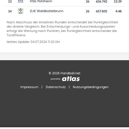
13
26
656
:
742
13:39
HSG Pohlheim
14
26
657
:
835
4:48
DJK Waldbüttelbrunn
Nach Abschluss der einzelnen Runden entscheidet bei Punktgleichheit
der direkte Vergleich. Bei Entscheidungs- und Ausscheidungsspielen
erfolgt die Wertung nach Punkten, bei Punktgleichheit entscheidet die
Tordifferenz.
letztes Update:
04.07.2024 11:23 Uhr
©
2026
Handball.net
Impressum
|
Datenschutz
|
Nutzungsbedingungen