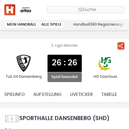
Suche
MEIN HANDBALL
ALLE SPIELE
Handball360 Registrierung
3. Liga Männer
26
:
26
TuS 04 Dansenberg
HG Saarlouis
Spiel beendet
SPIELINFO
AUFSTELLUNG
LIVETICKER
TABELLE
H
SPORTHALLE DANSENBERG (SHD)