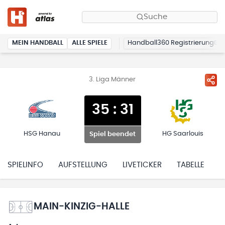
Suche
MEIN HANDBALL
ALLE SPIELE
Handball360 Registrierung
3. Liga Männer
35
:
31
HSG Hanau
HG Saarlouis
Spiel beendet
SPIELINFO
AUFSTELLUNG
LIVETICKER
TABELLE
H
MAIN-KINZIG-HALLE