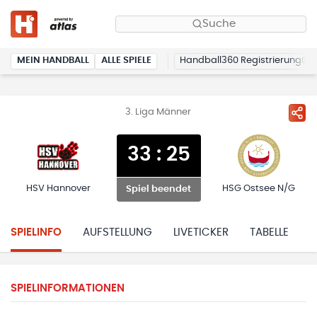
Suche
MEIN HANDBALL
ALLE SPIELE
Handball360 Registrierung
3. Liga Männer
33
:
25
HSV Hannover
HSG Ostsee N/G
Spiel beendet
SPIELINFO
AUFSTELLUNG
LIVETICKER
TABELLE
H
SPIELINFORMATIONEN