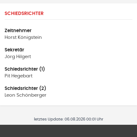
SCHIEDSRICHTER
Zeitnehmer
Horst
Königstein
Sekretär
Jörg
Hilgert
Schiedsrichter (1)
Pit
Hegebart
Schiedsrichter (2)
Leon
Schönberger
letztes Update:
06.08.2026 00:01 Uhr