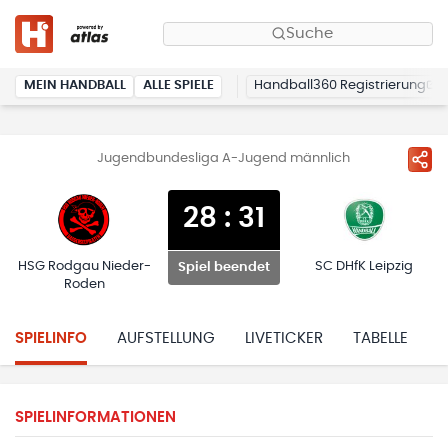
Suche
MEIN HANDBALL
ALLE SPIELE
Handball360 Registrierung
Jugendbundesliga A-Jugend männlich
28
:
31
HSG Rodgau Nieder-
SC DHfK Leipzig
Spiel beendet
Roden
SPIELINFO
AUFSTELLUNG
LIVETICKER
TABELLE
H
SPIELINFORMATIONEN