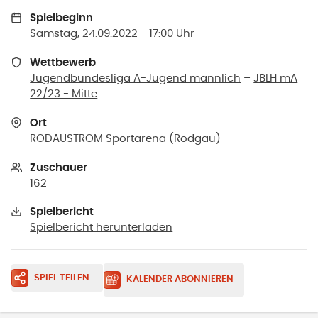
Spielbeginn
Samstag, 24.09.2022 - 17:00 Uhr
Wettbewerb
Jugendbundesliga A-Jugend männlich
–
JBLH mA
22/23 - Mitte
Ort
RODAUSTROM Sportarena
(
Rodgau
)
Zuschauer
162
Spielbericht
Spielbericht herunterladen
SPIEL TEILEN
KALENDER ABONNIEREN