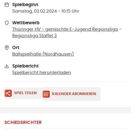
Spielbeginn
Samstag, 03.02.2024 - 10:15 Uhr
Wettbewerb
Thüringer HV - gemischte E-Jugend Regionsliga
–
Regionsliga Staffel 3
Ort
Ballspielhalle
(
Nordhausen
)
Spielbericht
Spielbericht herunterladen
SPIEL TEILEN
KALENDER ABONNIEREN
SCHIEDSRICHTER