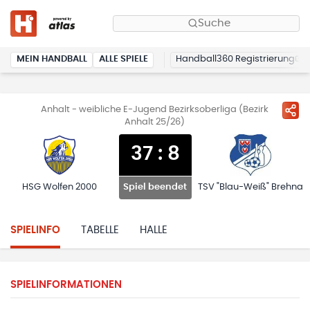
Suche
MEIN HANDBALL
ALLE SPIELE
Handball360 Registrierung
Anhalt - weibliche E-Jugend Bezirksoberliga (Bezirk
Anhalt 25/26)
37
:
8
HSG Wolfen 2000
TSV "Blau-Weiß" Brehna
Spiel beendet
SPIELINFO
TABELLE
HALLE
SPIELINFORMATIONEN