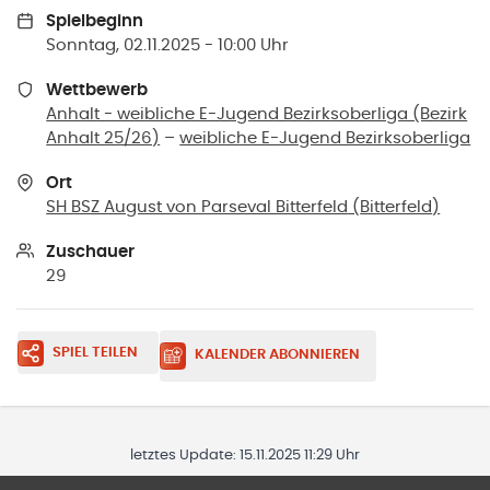
Spielbeginn
Sonntag, 02.11.2025 - 10:00 Uhr
Wettbewerb
Anhalt - weibliche E-Jugend Bezirksoberliga (Bezirk
Anhalt 25/26)
–
weibliche E-Jugend Bezirksoberliga
Ort
SH BSZ August von Parseval Bitterfeld
(
Bitterfeld
)
Zuschauer
29
SPIEL TEILEN
KALENDER ABONNIEREN
letztes Update:
15.11.2025 11:29 Uhr