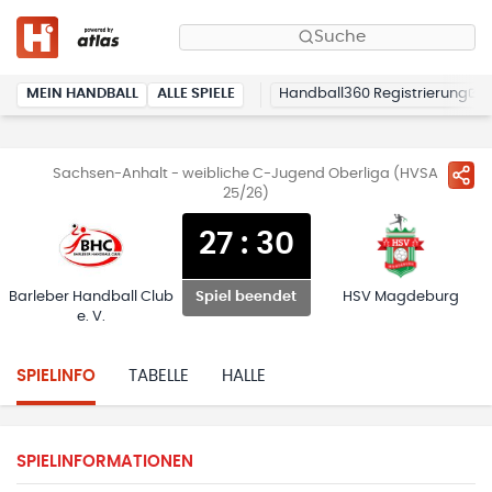
Suche
MEIN HANDBALL
ALLE SPIELE
Handball360 Registrierung
Sachsen-Anhalt - weibliche C-Jugend Oberliga (HVSA
25/26)
27
:
30
Barleber Handball Club
HSV Magdeburg
Spiel beendet
e. V.
SPIELINFO
TABELLE
HALLE
SPIELINFORMATIONEN