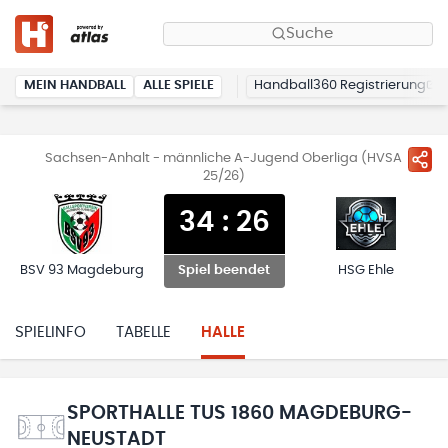
Suche
MEIN HANDBALL
ALLE SPIELE
Handball360 Registrierung
Sachsen-Anhalt - männliche A-Jugend Oberliga (HVSA
25/26)
34
:
26
BSV 93 Magdeburg
HSG Ehle
Spiel beendet
SPIELINFO
TABELLE
HALLE
SPORTHALLE TUS 1860 MAGDEBURG-
NEUSTADT