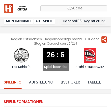
Suche
MEIN HANDBALL
ALLE SPIELE
Handball360 Registrierung
Region Ostsachsen - Regionsoberliga männl. D-Jugend
(Region Ostsachsen 25/26)
26
:
6
Lok Schleife
Stahl Krauschwitz
Spiel beendet
SPIELINFO
AUFSTELLUNG
LIVETICKER
TABELLE
H
SPIELINFORMATIONEN