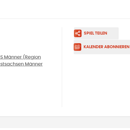
SPIEL TEILEN
KALENDER ABONNIEREN
OS Männer (Region
Ostsachsen Männer