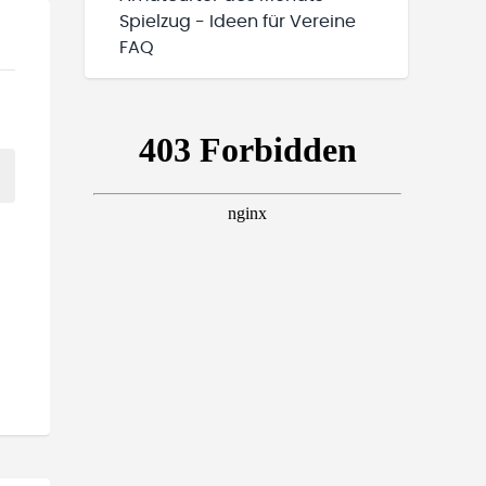
Spielzug - Ideen für Vereine
FAQ