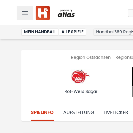
MEIN HANDBALL
ALLE SPIELE
Handball360 Regis
Region Ostsachsen - Regions
Rot-Weiß Sagar
SPIELINFO
AUFSTELLUNG
LIVETICKER