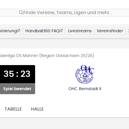
Finde Vereine, Teams, Ligen und mehr…
trierung
Handball360 FAQ
Livestreams
Vereinsfinder
oberliga OS Männer (Region Ostsachsen 25/26)
35
:
23
Spiel beendet
OHC Bernstadt II
TABELLE
HALLE