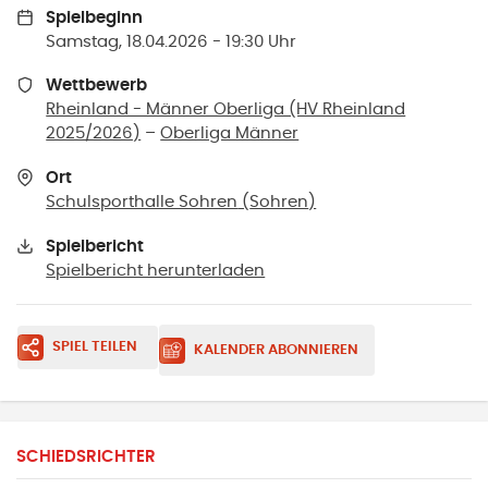
Spielbeginn
Samstag, 18.04.2026 - 19:30 Uhr
Wettbewerb
Rheinland - Männer Oberliga (HV Rheinland
2025/2026)
–
Oberliga Männer
Ort
Schulsporthalle Sohren
(
Sohren
)
Spielbericht
Spielbericht herunterladen
SPIEL TEILEN
KALENDER ABONNIEREN
SCHIEDSRICHTER