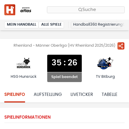
Suche
MEIN HANDBALL
ALLE SPIELE
Handball360 Registrierung
Rheinland - Männer Oberliga (HV Rheinland 2025/2026)
35
:
26
HSG Hunsrück
TV Bitburg
Spiel beendet
SPIELINFO
AUFSTELLUNG
LIVETICKER
TABELLE
H
SPIELINFORMATIONEN