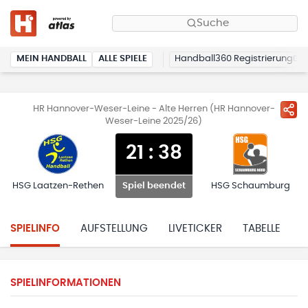
Suche
MEIN HANDBALL
ALLE SPIELE
Handball360 Registrierung
HR Hannover-Weser-Leine - Alte Herren (HR Hannover-
Weser-Leine 2025/26)
21
:
38
HSG Laatzen-Rethen
HSG Schaumburg
Spiel beendet
SPIELINFO
AUFSTELLUNG
LIVETICKER
TABELLE
H
SPIELINFORMATIONEN