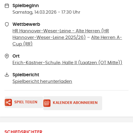
Spielbeginn
Samstag, 14.03.2026 - 17:30 Uhr
Wettbewerb
HR Hannover-Weser-Leine - Alte Herren (HR
Hannover-Weser-Leine 2025/26)
–
Alte Herren A-
Cup (RR)
Ort
Erich-Kästner-Schule, Halle II
(
Laatzen (OT Mitte)
)
Spielbericht
Spielbericht herunterladen
SPIEL TEILEN
KALENDER ABONNIEREN
SCHIEDSRICHTER