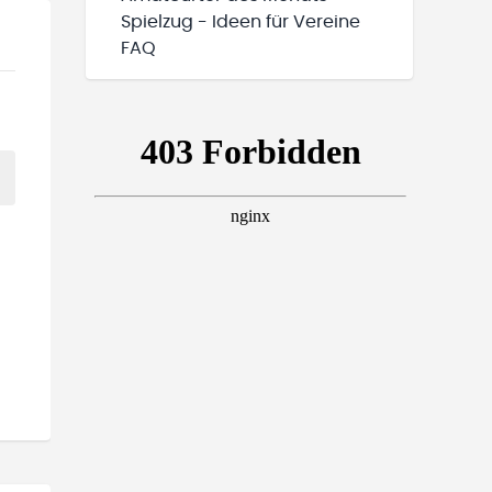
Spielzug - Ideen für Vereine
FAQ