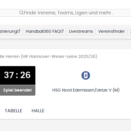
Finde Vereine, Teams, Ligen und mehr…
trierung
Handball360 FAQ
Livestreams
Vereinsfinder
lte Herren (HR Hannover-Weser-Leine 2025/26)
37
:
26
Spiel beendet
HSG Nord Edemissen/Uetze V (M)
TABELLE
HALLE