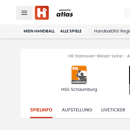
MEIN HANDBALL
ALLE SPIELE
Handball360 Regis
HR Hannover-Weser-Leine - A
HSG Schaumburg
SPIELINFO
AUFSTELLUNG
LIVETICKER