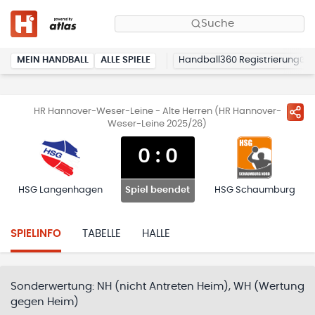
Suche
MEIN HANDBALL
ALLE SPIELE
Handball360 Registrierung
HR Hannover-Weser-Leine - Alte Herren (HR Hannover-
Weser-Leine 2025/26)
0
:
0
HSG Langenhagen
HSG Schaumburg
Spiel beendet
SPIELINFO
TABELLE
HALLE
Sonderwertung:
NH (nicht Antreten Heim), WH (Wertung
gegen Heim)