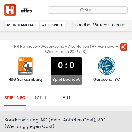
Suche
MEIN HANDBALL
ALLE SPIELE
Handball360 Registrierung
HR Hannover-Weser-Leine - Alte Herren (HR Hannover-
Weser-Leine 2025/26)
0
:
0
HSG Schaumburg
Garbsener SC
Spiel beendet
SPIELINFO
TABELLE
HALLE
Sonderwertung:
NG (nicht Antreten Gast), WG
(Wertung gegen Gast)