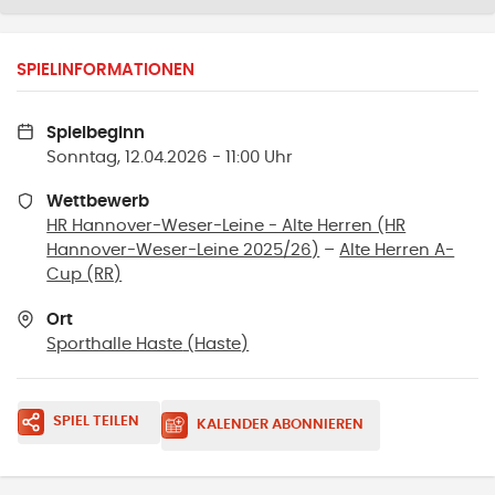
SPIELINFORMATIONEN
Spielbeginn
Sonntag, 12.04.2026 - 11:00 Uhr
Wettbewerb
HR Hannover-Weser-Leine - Alte Herren (HR
Hannover-Weser-Leine 2025/26)
–
Alte Herren A-
Cup (RR)
Ort
Sporthalle Haste
(
Haste
)
SPIEL TEILEN
KALENDER ABONNIEREN