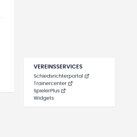
VEREINSSERVICES
Schiedsrichterportal
Trainercenter
SpielerPlus
Widgets