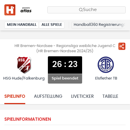
Suche
MEIN HANDBALL
ALLE SPIELE
Handball360 Registrierung
HR Bremen-Nordsee - Regionsliga weibliche Jugend C
(HR Bremen-Nordsee 2024/25)
26
:
23
HSG Hude/Falkenburg
Elsflether TB
Spiel beendet
SPIELINFO
AUFSTELLUNG
LIVETICKER
TABELLE
H
SPIELINFORMATIONEN