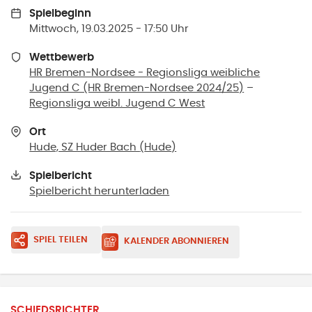
Spielbeginn
Mittwoch, 19.03.2025 - 17:50 Uhr
Wettbewerb
HR Bremen-Nordsee - Regionsliga weibliche
Jugend C (HR Bremen-Nordsee 2024/25)
–
Regionsliga weibl. Jugend C West
Ort
Hude, SZ Huder Bach
(
Hude
)
Spielbericht
Spielbericht herunterladen
SPIEL TEILEN
KALENDER ABONNIEREN
SCHIEDSRICHTER