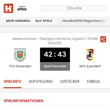
Suche
MEIN HANDBALL
ALLE SPIELE
Handball360 Registrierung
Niedersachsen - Oberliga männliche Jugend C (HVNB
2024/25)
42
:
43
TSV Daverden
MTV Eyendorf
Spiel beendet
SPIELINFO
AUFSTELLUNG
LIVETICKER
TABELLE
H
SPIELINFORMATIONEN