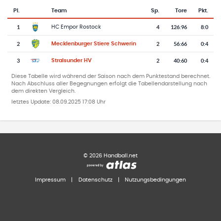
Pl.
Team
Sp.
Tore
Pkt.
Team-Logo
Tabelle mit Vereinsplatzierungen, Spielen, Toren und Punkten
1
4
126
:
96
8:0
HC Empor Rostock
2
2
56
:
66
0:4
Mecklenburger Stiere Schwerin
3
2
40
:
60
0:4
Stralsunder HV
Diese Tabelle wird während der Saison nach dem Punktestand berechnet.
Nach Abschluss aller Begegnungen erfolgt die Tabellendarstellung nach
dem direkten Vergleich.
letztes Update:
08.09.2025 17:08 Uhr
©
2026
Handball.net
Impressum
|
Datenschutz
|
Nutzungsbedingungen