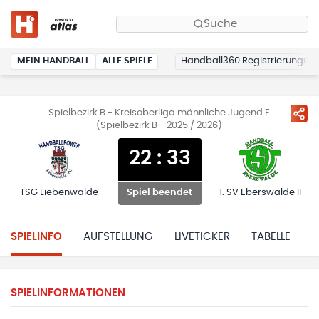
Suche
MEIN HANDBALL
ALLE SPIELE
Handball360 Registrierung
Spielbezirk B - Kreisoberliga männliche Jugend E
(Spielbezirk B - 2025 / 2026)
22
:
33
TSG Liebenwalde
1. SV Eberswalde II
Spiel beendet
SPIELINFO
AUFSTELLUNG
LIVETICKER
TABELLE
H
SPIELINFORMATIONEN