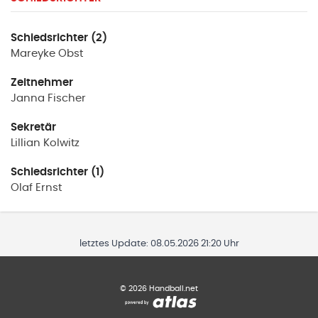
Schiedsrichter (2)
Mareyke
Obst
Zeitnehmer
Janna
Fischer
Sekretär
Lillian
Kolwitz
Schiedsrichter (1)
Olaf
Ernst
letztes Update:
08.05.2026 21:20 Uhr
©
2026
Handball.net