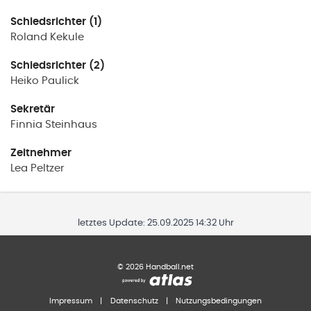
Schiedsrichter (1)
Roland
Kekule
Schiedsrichter (2)
Heiko
Paulick
Sekretär
Finnia
Steinhaus
Zeitnehmer
Lea
Peltzer
letztes Update:
25.09.2025 14:32 Uhr
©
2026
Handball.net
Impressum
|
Datenschutz
|
Nutzungsbedingungen