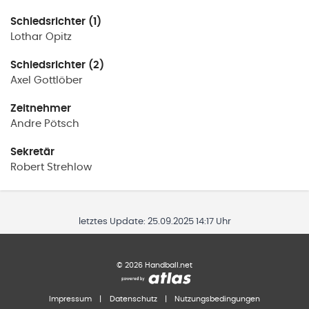
Schiedsrichter (1)
Lothar
Opitz
Schiedsrichter (2)
Axel
Gottlöber
Zeitnehmer
Andre
Pötsch
Sekretär
Robert
Strehlow
letztes Update:
25.09.2025 14:17 Uhr
©
2026
Handball.net
Impressum
|
Datenschutz
|
Nutzungsbedingungen