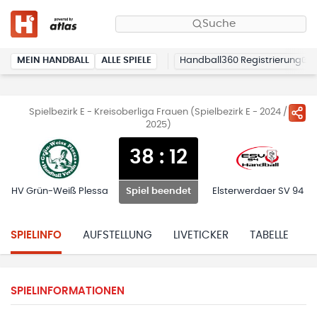
Suche
MEIN HANDBALL
ALLE SPIELE
Handball360 Registrierung
Spielbezirk E - Kreisoberliga Frauen (Spielbezirk E - 2024 /
2025)
38
:
12
HV Grün-Weiß Plessa
Elsterwerdaer SV 94
Spiel beendet
SPIELINFO
AUFSTELLUNG
LIVETICKER
TABELLE
H
SPIELINFORMATIONEN