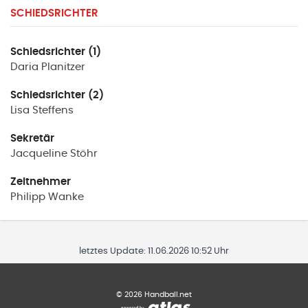
SCHIEDSRICHTER
Schiedsrichter (1)
Daria
Planitzer
Schiedsrichter (2)
Lisa
Steffens
Sekretär
Jacqueline
Stöhr
Zeitnehmer
Philipp
Wanke
letztes Update:
11.06.2026 10:52 Uhr
©
2026
Handball.net