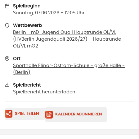
Spielbeginn
Sonntag, 07.06.2026 - 12:05 Uhr
Wettbewerb
Berlin - mD-Jugend Quali Hauptrunde OL/VL
(HVBerlin Jugendquali 2026/27)
–
Hauptrunde
OL/VL mG2
Ort
Sporthalle Elinor-Ostrom-Schule - große Halle -
(
Berlin
)
Spielbericht
Spielbericht herunterladen
SPIEL TEILEN
KALENDER ABONNIEREN