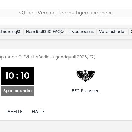
Finde Vereine, Teams, Ligen und mehr…
trierung
Handball360 FAQ
Livestreams
Vereinsfinder
uptrunde OL/VL (HVBerlin Jugendquali 2026/27)
10
:
10
Spiel beendet
BFC Preussen
TABELLE
HALLE